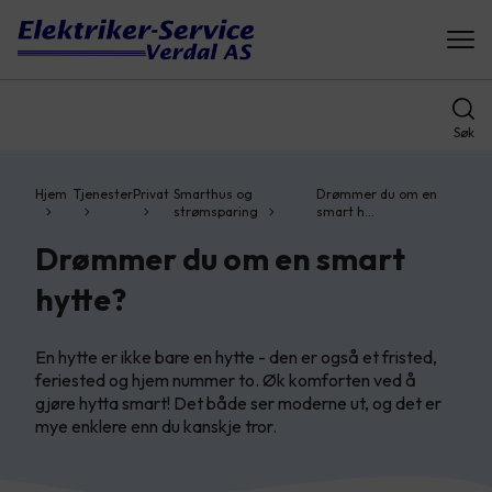
Søk
Hjem
Tjenester
Privat
Smarthus og
Drømmer du om en
strømsparing
smart h…
Drømmer du om en smart
hytte?
En hytte er ikke bare en hytte - den er også et fristed,
feriested og hjem nummer to. Øk komforten ved å
gjøre hytta smart! Det både ser moderne ut, og det er
mye enklere enn du kanskje tror.