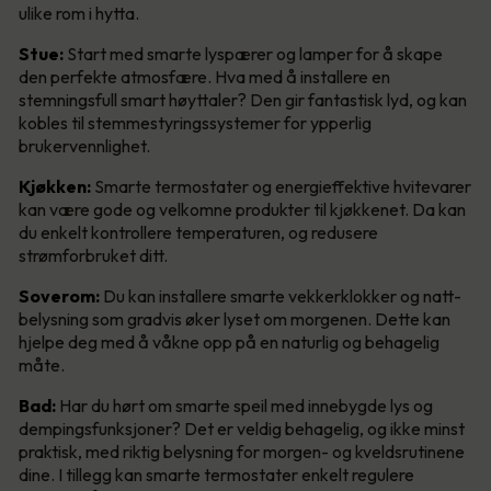
ulike rom i hytta.
Stue:
Start med smarte lyspærer og lamper for å skape
den perfekte atmosfære. Hva med å installere en
stemningsfull smart høyttaler? Den gir fantastisk lyd, og kan
kobles til stemmestyringssystemer for ypperlig
brukervennlighet.
Kjøkken:
Smarte termostater og energieffektive hvitevarer
kan være gode og velkomne produkter til kjøkkenet. Da kan
du enkelt kontrollere temperaturen, og redusere
strømforbruket ditt.
Soverom:
Du kan installere smarte vekkerklokker og natt-
belysning som gradvis øker lyset om morgenen. Dette kan
hjelpe deg med å våkne opp på en naturlig og behagelig
måte.
Bad:
Har du hørt om smarte speil med innebygde lys og
dempingsfunksjoner? Det er veldig behagelig, og ikke minst
praktisk, med riktig belysning for morgen- og kveldsrutinene
dine. I tillegg kan smarte termostater enkelt regulere