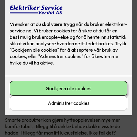
Smarte produkter - som belysning, termostater og
brytere, blir mer og mer vanlig i norske hytter. Det øker
både komforten og brukervennligheten på hytta.
Behovstilpasset belysning
Smarte produkter kan gjøre hytteopplevelsen mye mer
komfortabel, i tillegg til å dekke behov du ikke visste du
hadde. I tillegg får man litt luksusfølelse. Ikke feil det?