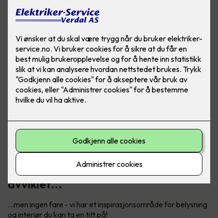
Vårt digitale showroom er dessverre
avviklet...
...men ingen fare - vi har et inspirasjonsområde for belysning
og interiør du kan ta en titt på!