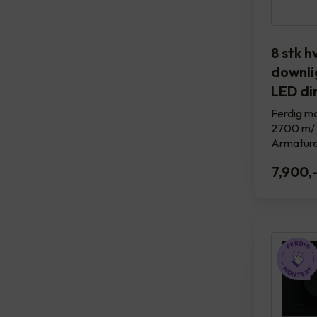
8 stk h
downlig
LED d
Ferdig mo
2700 m/ 
Armature
7,900
,