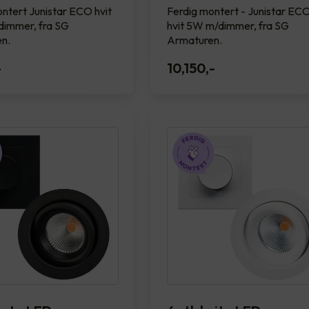
ntert Junistar ECO hvit
Ferdig montert - Junistar EC
immer, fra SG
hvit 5W m/dimmer, fra SG
n.
Armaturen.
-
10,150
,-