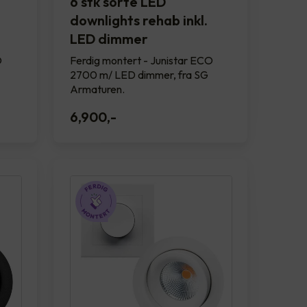
6 stk sorte LED
downlights rehab inkl.
LED dimmer
O
Ferdig montert - Junistar ECO
2700 m/ LED dimmer, fra SG
Armaturen.
6,900
,-