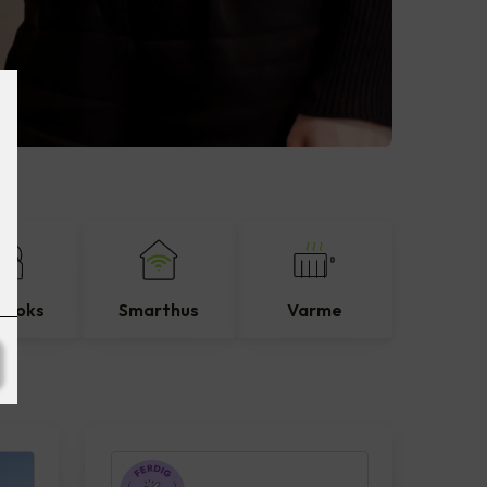
eboks
Smarthus
Varme