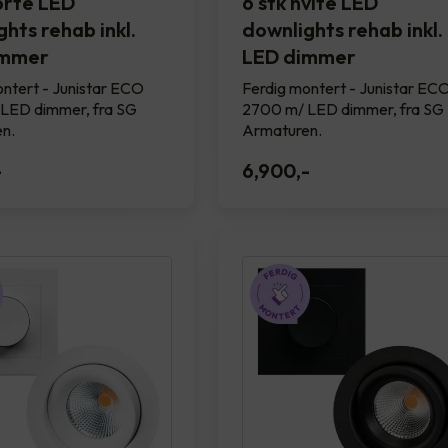
sorte LED
6 stk hvite LED
hts rehab inkl.
downlights rehab inkl.
immer
LED dimmer
ntert - Junistar ECO
Ferdig montert - Junistar EC
LED dimmer, fra SG
2700 m/ LED dimmer, fra SG
n.
Armaturen.
-
6,900
,-