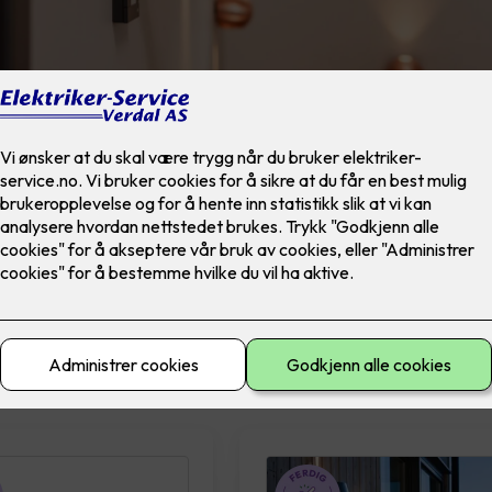
materiell
El-sikkerhet
Ferdig montert
Lad