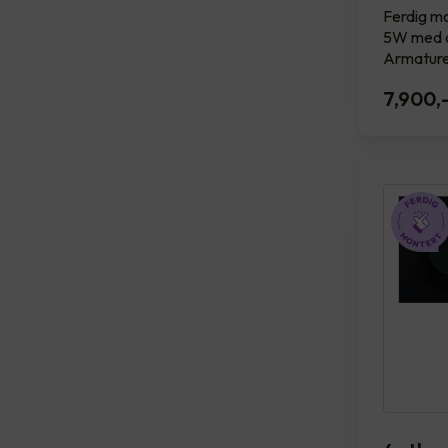
Ferdig mo
5W med d
Armature
7,900
,