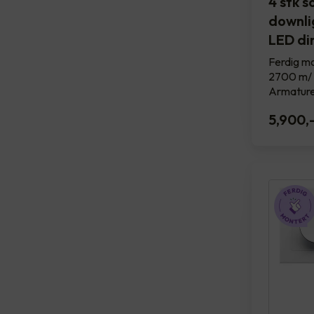
4 stk 
downlig
LED d
Ferdig mo
2700 m/ 
Armature
5,900
,