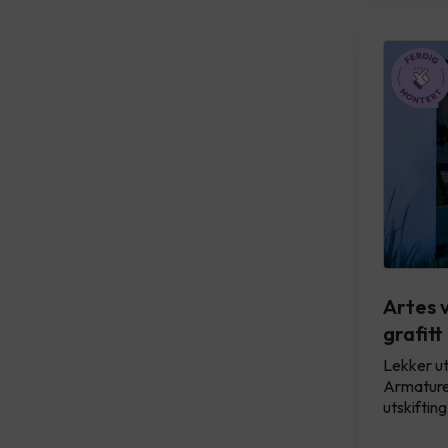
Artes 
grafitt
Lekker ut
Armature
utskiftin