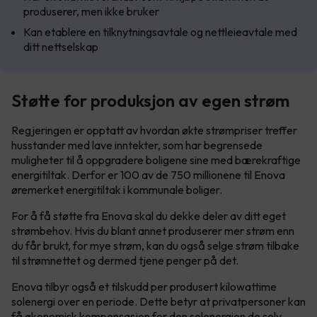
produserer, men ikke bruker
Kan etablere en tilknytningsavtale og nettleieavtale med
ditt nettselskap
Støtte for produksjon av egen strøm
Regjeringen er opptatt av hvordan økte strømpriser treffer
husstander med lave inntekter, som har begrensede
muligheter til å oppgradere boligene sine med bærekraftige
energitiltak. Derfor er 100 av de 750 millionene til Enova
øremerket energitiltak i kommunale boliger.
For å få støtte fra Enova skal du dekke deler av ditt eget
strømbehov. Hvis du blant annet produserer mer strøm enn
du får brukt, for mye strøm, kan du også selge strøm tilbake
til strømnettet og dermed tjene penger på det.
Enova tilbyr også et tilskudd per produsert kilowattime
solenergi over en periode. Dette betyr at privatpersoner kan
få økonomisk kompensasjon for den solenergien de selv