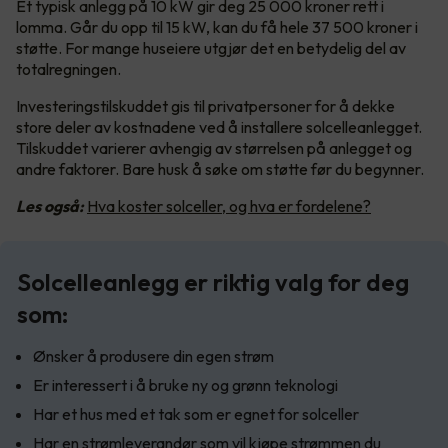
Et typisk anlegg på 10 kW gir deg 25 000 kroner rett i
lomma. Går du opp til 15 kW, kan du få hele 37 500 kroner i
støtte. For mange huseiere utgjør det en betydelig del av
totalregningen.
Investeringstilskuddet gis til privatpersoner for å dekke
store deler av kostnadene ved å installere solcelleanlegget.
Tilskuddet varierer avhengig av størrelsen på anlegget og
andre faktorer. Bare husk å søke om støtte før du begynner.
Les også:
Hva koster solceller, og hva er fordelene?
Solcelleanlegg er riktig valg for deg
som:
Ønsker å produsere din egen strøm
Er interessert i å bruke ny og grønn teknologi
Har et hus med et tak som er egnet for solceller
Har en strømleverandør som vil kjøpe strømmen du