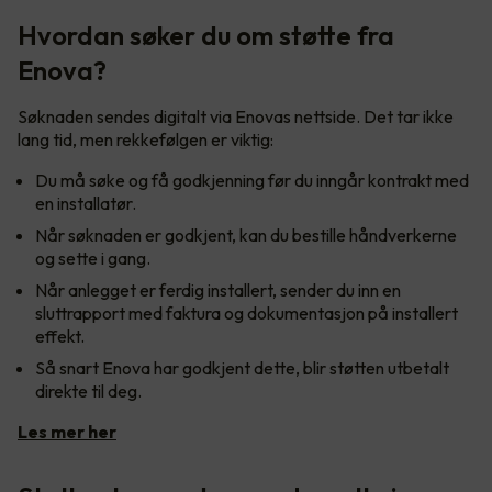
Hvordan søker du om støtte fra
Enova?
Søknaden sendes digitalt via Enovas nettside. Det tar ikke
lang tid, men rekkefølgen er viktig:
Du må søke og få godkjenning før du inngår kontrakt med
en installatør.
Når søknaden er godkjent, kan du bestille håndverkerne
og sette i gang.
Når anlegget er ferdig installert, sender du inn en
sluttrapport med faktura og dokumentasjon på installert
effekt.
Så snart Enova har godkjent dette, blir støtten utbetalt
direkte til deg.
Les mer her