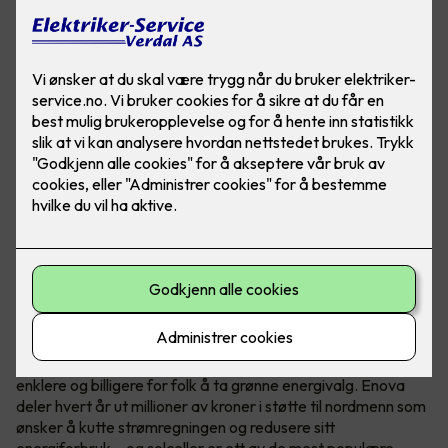
Hvem er Enova?
Enova er et statlig selskap med ett oppdrag - å gjøre det
enklere og billigere for folk å ta grønne energivalg. Enova
deler hvert år ut millioner av kroner i støtte til nordmenn som
ønsker å kutte strømregningen og redusere sitt
energiforbruk – og solceller er ett av de mest populære