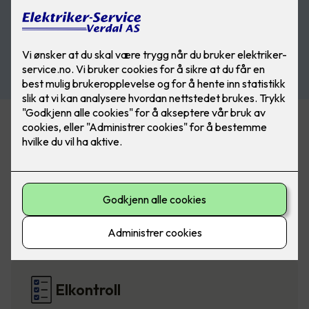
Belysning
Elbillading
Elkontroll