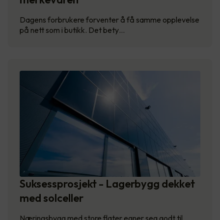
Dagens forbrukere forventer å få samme opplevelse
på nett som i butikk. Det bety…
Suksessprosjekt - Lagerbygg dekket
med solceller
Næringsbygg med store flater egner seg godt til