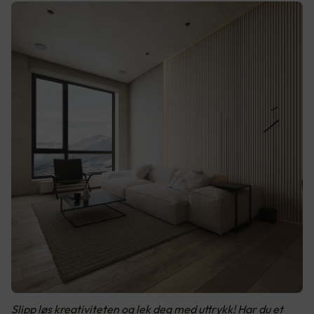
Slipp løs kreativiteten og lek deg med uttrykk! Har du et