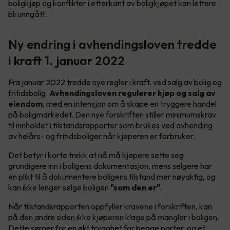
boligkjøp og konflikter i etterkant av boligkjøpet kan lettere
bli unngått.
Ny endring i avhendingsloven tredde
i kraft 1. januar 2022
Fra januar 2022 tredde nye regler i kraft, ved salg av bolig og
fritidsbolig.
Avhendingsloven regulerer kjøp og salg av
eiendom
, med en intensjon om å skape en tryggere handel
på boligmarkedet. Den nye forskriften stiller minimumskrav
til innholdet i tilstandsrapporter som brukes ved avhending
av helårs- og fritidsboliger når kjøperen er forbruker.
Det betyr i korte trekk at nå må kjøpere sette seg
grundigere inn i boligens dokumentasjon, mens selgere har
en plikt til å dokumentere boligens tilstand mer nøyaktig, og
kan ikke lenger selge boligen
"som den er"
.
Når tilstandsrapporten oppfyller kravene i forskriften, kan
på den andre siden ikke kjøperen klage på mangler i boligen.
Dette sørger for en økt trygghet for begge parter, og et