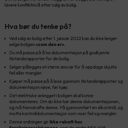
lavere konfliktnivå etter salg av bolig.
Hva bør du tenke på?
Ved salg av bolig etter 1. januar 2022 kan du ikke lenger
selge boligen
«som den er»
.
Du må passe på å ha dokumentasjon på godkjente
tilstandsrapporter for din bolig.
Selger pålegges et større ansvar for å oppdage skjulte
feil eller mangler.
Kjøper må passe på å lese gjennom tilstandsrapporter og
dokumentasjon nøye, før kjøp.
Det elektriske anlegget i boligen skal kunne
dokumenteres. Om du ikke har denne dokumentasjonen,
og må fremskaffe denne. Få gjennomført en elkontroll, og
motta kontrolldokumentasjon som viser feil og mangler.
Denne ordningen gir
ikke rabatt hos
forsikringsselskapene
, som de andre NEK 405