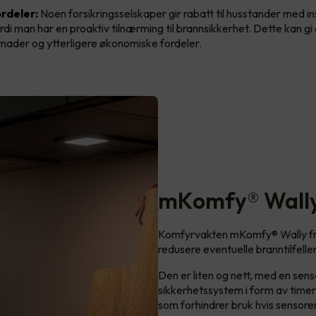
rdeler:
Noen forsikringsselskaper gir rabatt til husstander med in
rdi man har en proaktiv tilnærming til brannsikkerhet. Dette kan g
tnader og ytterligere økonomiske fordeler.
mKomfy® Wall
Komfyrvakten mKomfy® Wally fra
redusere eventuelle branntilfelle
Den er liten og nett, med en sen
sikkerhetssystem i form av time
som forhindrer bruk hvis sensoren