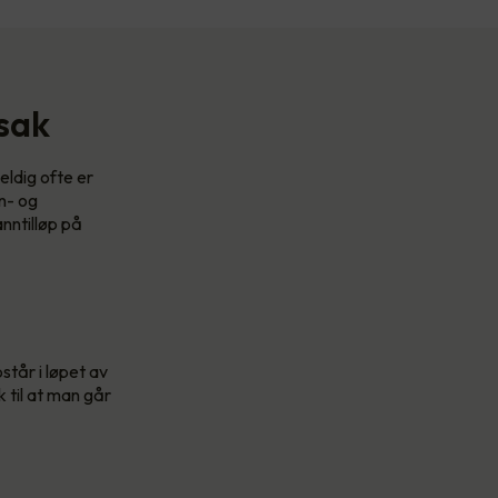
rsak
eldig ofte er
n- og
anntilløp på
tår i løpet av
 til at man går