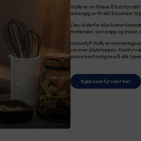
Wally er en Klasse B komfyrvakt 
avhengig av fri sikt fra sensor t
Den vil derfor ikke kunne forhin
materialer, som papp og aviser, 
mKomfy® Wally er monteringsvenn
cm over platetoppen. Komfyrvakt
passe best mulig inn på alle type
Kjøp komfyrvakt her