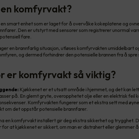
 en komfyrvakt?
en smart enhet som er laget for å overvåke kokeplatene og ovne
annfarer. Den er utstyrt med sensorer som registrerer unormal varm
potensiell fare.
er en brannfarlig situasjon, utløses komfyrvakten umiddelbart o
omfyren, og dermed forhindrer den potensielle brannen fra å spre 
r er komfyrvakt så viktig?
ggende:
Kjøkkenet er et utsatt område i hjemmet, og det kan let
ser på. En glemt gryte, overopphetet olje eller en elektrisk feil k
onsekvenser. Komfyrvakten fungerer som et ekstra sett med øyne 
skt om det oppstår potensielle brannfarer.
a en komfyrvakt installert gir deg ekstra sikkerhet og trygghet.
 for at kjøkkenet er sikkert, om man er distrahert eller glemmer å