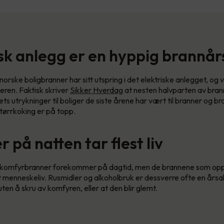
isk anlegg er en hyppig brannå
orske boligbranner har sitt utspring i det elektriske anlegget, og v
ren. Faktisk skriver
Sikker Hverdag
at nesten halvparten av bran
s utrykninger til boliger de siste årene har vært til branner og br
tørrkoking er på topp.
 på natten tar flest liv
e komfyrbranner forekommer på dagtid, men de brannene som opps
st menneskeliv. Rusmidler og alkoholbruk er dessverre ofte en årsak
ten å skru av komfyren, eller at den blir glemt.