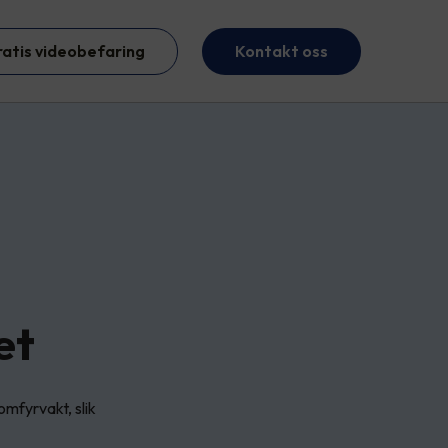
ratis videobefaring
Kontakt oss
et
mfyrvakt, slik