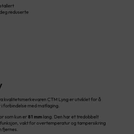
stallert
i deg reduserte
y
 kvalitetsmerkevaren CTM Lyng er utviklet for å
r i forbindelse med matlaging.
sor som kun er
81 mm
lang. Den har et tredobbelt
rfunksjon, vakt for overtemperatur og tampersikring
 fjernes.