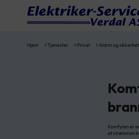
Hjem
Tjenester
Privat
Alarm og sikkerhe
Komf
bran
Komfyren er en
at strømmen kut