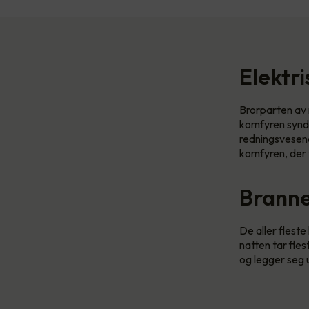
Elektr
Brorparten av n
komfyren synde
redningsvesenet
komfyren, der 
Branner
De aller flest
natten tar fle
og legger seg u