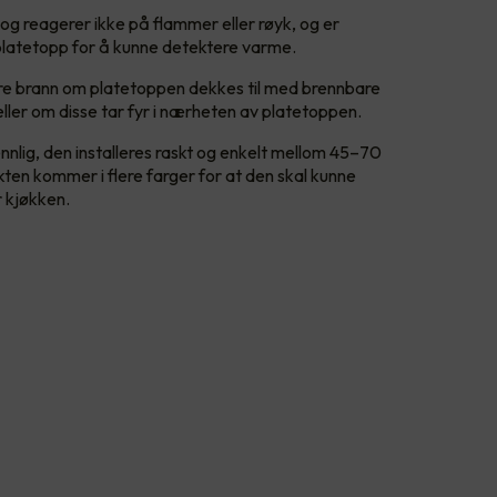
og reagerer ikke på flammer eller røyk, og er
il platetopp for å kunne detektere varme.
dre brann om platetoppen dekkes til med brennbare
eller om disse tar fyr i nærheten av platetoppen.
lig, den installeres raskt og enkelt mellom 45–70
en kommer i flere farger for at den skal kunne
r kjøkken.