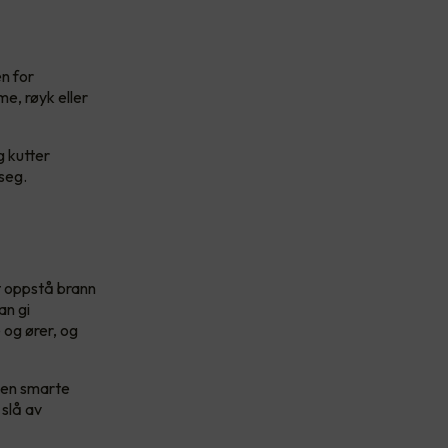
n for
e, røyk eller
g kutter
seg.
t oppstå brann
an gi
og ører, og
 Den smarte
 slå av