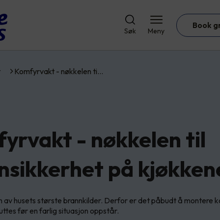
Book g
Søk
Meny
t
Komfyrvakt - nøkkelen ti…
yrvakt - nøkkelen til
nsikkerhet på kjøkken
 av husets største brannkilder. Derfor er det påbudt å montere ko
tes før en farlig situasjon oppstår.