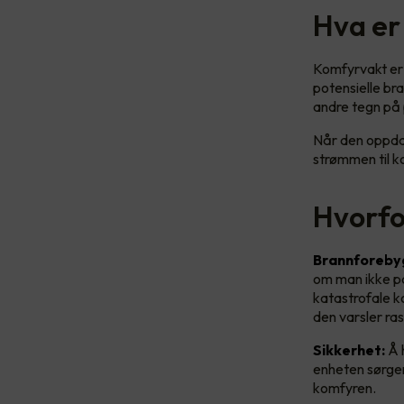
Hva er
Komfyrvakt er 
potensielle br
andre tegn på 
Når den oppdag
strømmen til k
Hvorfo
Brannforeby
om man ikke pas
katastrofale k
den varsler ra
Sikkerhet:
Å h
enheten sørger
komfyren.