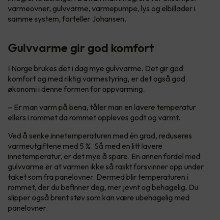
varmeovner, gulvvarme, varmepumpe, lys og elbillader i
samme system, forteller Johansen.
Gulvvarme gir god komfort
I Norge brukes det i dag mye gulvvarme. Det gir god
komfort og med riktig varmestyring, er det også god
økonomi i denne formen for oppvarming.
– Er man varm på bena, tåler man en lavere temperatur
ellers i rommet da rommet oppleves godt og varmt.
Ved å senke innetemperaturen med én grad, reduseres
varmeutgiftene med 5 %. Så med en litt lavere
innetemperatur, er det mye å spare. En annen fordel med
gulvvarme er at varmen ikke så raskt forsvinner opp under
taket som fra panelovner. Dermed blir temperaturen i
rommet, der du befinner deg, mer jevnt og behagelig. Du
slipper også brent støv som kan være ubehagelig med
panelovner.