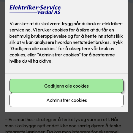
Smarthus med alt integrert
Teknisk sjef i Micro Matic, Petter Johansen, anbefaler alle å
tenke
smarthus
når man bygger nytt og kan planlegge alt fra
begynnelsen for en god driftsøkonomi.
– En smarthus-strategi er å tenke lys og varme i ett. Når
man skal bygge nytt er det ikke noe særlig dyrere å tenke
integrerte løsninger. Da kan man integrere for eksempel