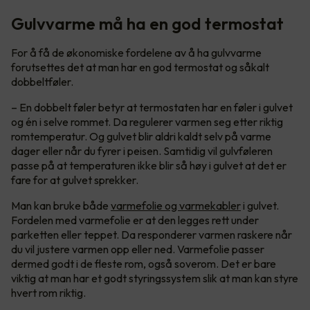
Gulvvarme må ha en god termostat
For å få de økonomiske fordelene av å ha gulvvarme
forutsettes det at man har en god termostat og såkalt
dobbeltføler.
– En dobbelt føler betyr at termostaten har en føler i gulvet
og én i selve rommet. Da regulerer varmen seg etter riktig
romtemperatur. Og gulvet blir aldri kaldt selv på varme
dager eller når du fyrer i peisen. Samtidig vil gulvføleren
passe på at temperaturen ikke blir så høy i gulvet at det er
fare for at gulvet sprekker.
Man kan bruke både
varmefolie og varmekabler
i gulvet.
Fordelen med varmefolie er at den legges rett under
parketten eller teppet. Da responderer varmen raskere når
du vil justere varmen opp eller ned. Varmefolie passer
dermed godt i de fleste rom, også soverom. Det er bare
viktig at man har et godt styringssystem slik at man kan styre
hvert rom riktig.