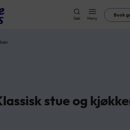
Book g
Søk
Meny
kken
lassisk stue og kjøkk