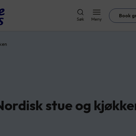
Book g
Søk
Meny
kken
Nordisk stue og kjøkke