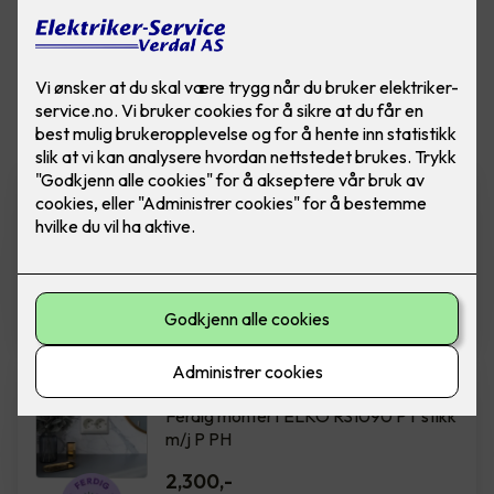
Vis flere
filtre
Installasjon av ny kurs 16A og
stikkontakt
Installasjon av ny kurs, inkludert
stikkontakt og kabel på inntil 15 meter.
7,900
,-
Dobbel stikkontakt ELKO
Ferdig montert ELKO RS1090 PT stikk
m/j P PH
2,300
,-