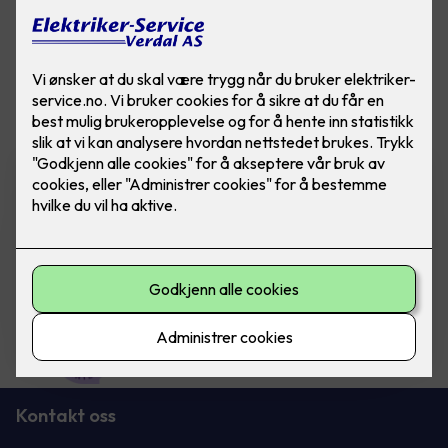
Vis flere
filtre
Varmefolie med
isolasjonsplate - Ferdig
montert pr kvm
Varmefolie 100cm som
parkettunderlag, 70m rull - fra Heatit
Controls. Pris ferdig montert per kvm.
980
,-
Kontakt oss