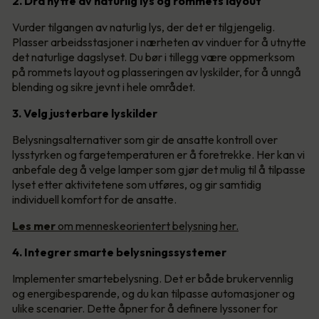
2. Dra nytte av naturlig lys og rommets layout
Vurder tilgangen av naturlig lys, der det er tilgjengelig.
Plasser arbeidsstasjoner i nærheten av vinduer for å utnytte
det naturlige dagslyset. Du bør i tillegg være oppmerksom
på rommets layout og plasseringen av lyskilder, for å unngå
blending og sikre jevnt i hele området.
3. Velg justerbare lyskilder
Belysningsalternativer som gir de ansatte kontroll over
lysstyrken og fargetemperaturen er å foretrekke. Her kan vi
anbefale deg å velge lamper som gjør det mulig til å tilpasse
lyset etter aktivitetene som utføres, og gir samtidig
individuell komfort for de ansatte.
Les mer
om menneskeorientert belysning her.
4. Integrer smarte belysningssystemer
Implementer smartebelysning. Det er både brukervennlig
og energibesparende, og du kan tilpasse automasjoner og
ulike scenarier. Dette åpner for å definere lyssoner for