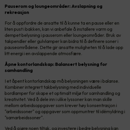
Pauserom og loungeområder: Avslapning og
rekreasjon
For å oppfordre de ansatte til å kunne ta en pause eller en
liten pust i bakken, kan vi anbefale å installere varm og
dempet belysning i pauserom eller loungeområder. Bruk av
takpendler eller gulvlamper kan bidra til å definere soner i
pauseområdene. Dette gir ansatte muligheten til å lade opp
litt energi i en avslappende atmosfære.
Åpne kontorlandskap: Balansert belysning for
samhandling
I et åpent kontorlandskap må belysningen være i balanse.
Kombiner integrert takbelysning med individuelle
bordlamper for skape et optimalt miljø for samhandling og
kreativitet. Ved å dele inn i ulike lyssoner kan man skille
mellom arbeidsoppgaver som krever høy konsentrasjon i
"arbeidssoner" og oppgaver som oppmuntrer til idémyldring i
"samarbeidssoner".
Ved å gjøre noen tiltak, og investere i bedre belysning kan