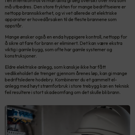
I en internkontroll vil man alltid gi deg oversikt over hva som
må utbedres. Den store frykten for mange bedriftseiere er
nettopp brannsikkerhet, og vi vet allerede at elektriske
apparater er hovedårsaken til de fleste brannene som
oppstår.
Mange ønsker også en enda hyppigere kontroll, nettopp for
å sikre at fare for brann er eliminert. Det kan være ekstra
viktig i gamle bygg, som ofte har gamle systemer og
konstruksjoner.
Eldre elektriske anlegg, som kanskje ikke har fått
vedlikeholdet de trenger gjennom årenes løp, kan gi mange
bedriftsledere hodebry. Kombinerer du et gammelt el-
anlegg med høyt strømforbruk i store trebygg kan en teknisk
feil resultere i stort skadeomfang om det skulle bli brann.