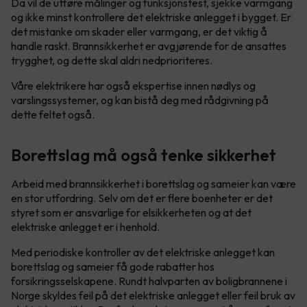
Da vil de utføre målinger og funksjonstest, sjekke varmgang
og ikke minst kontrollere det elektriske anlegget i bygget. Er
det mistanke om skader eller varmgang, er det viktig å
handle raskt. Brannsikkerhet er avgjørende for de ansattes
trygghet, og dette skal aldri nedprioriteres.
Våre elektrikere har også ekspertise innen nødlys og
varslingssystemer, og kan bistå deg med rådgivning på
dette feltet også.
Borettslag må også tenke sikkerhet
Arbeid med brannsikkerhet i borettslag og sameier kan være
en stor utfordring. Selv om det er flere boenheter er det
styret som er ansvarlige for elsikkerheten og at det
elektriske anlegget er i henhold.
Med periodiske kontroller av det elektriske anlegget kan
borettslag og sameier få gode rabatter hos
forsikringsselskapene. Rundt halvparten av boligbrannene i
Norge skyldes feil på det elektriske anlegget eller feil bruk av